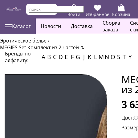
Войти
Избранное
Корзина
Сборка
Си
Каталог
Новости
Доставка
заказа
ск
Эротическое белье
›
MEGIES Set Комплект из 2 частей
↴
Бренды по
A
B
C
D
E
F
G
J
K
L
M
N
O
S
T
Y
алфавиту:
MEG
из 
3 6
Цвет:
Размер