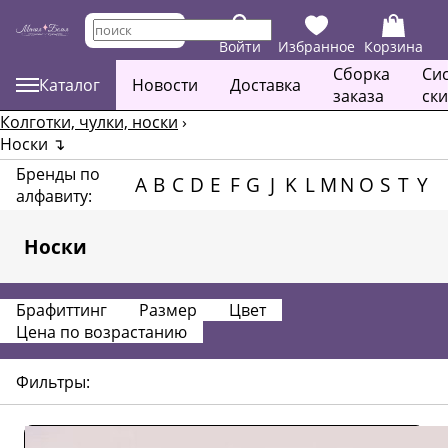
Войти
Избранное
Корзина
Сборка
Си
Каталог
Новости
Доставка
заказа
ск
Колготки, чулки, носки
›
Носки
↴
Бренды по
A
B
C
D
E
F
G
J
K
L
M
N
O
S
T
Y
алфавиту:
Носки
Брафиттинг
Размер
Цвет
Цена по возрастанию
Фильтры: