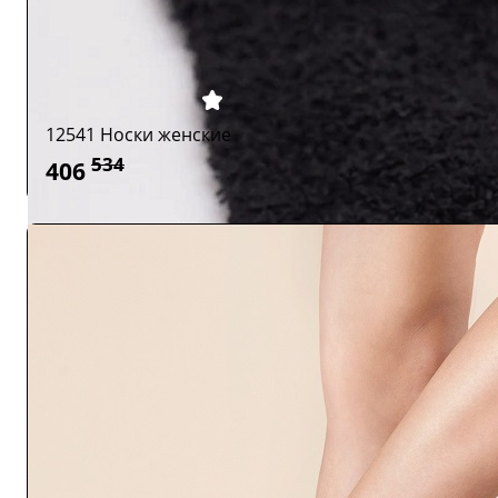
12541 Носки женские
534
406