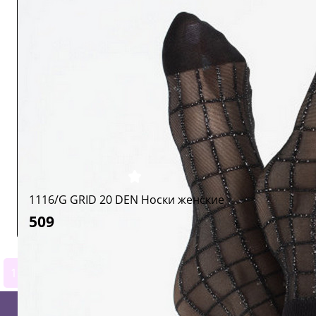
1116/G GRID 20 DEN Носки женские
509
1
2
3
4
5
6
7