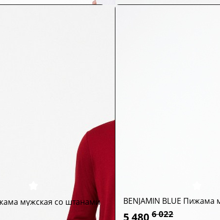
BENJAMIN BLUE Пижама 
жама мужская со штанами
6 022
5 480