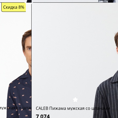
Скидка 8%
мужская со штанами
CALEB Пижама мужская со штанами
7 074