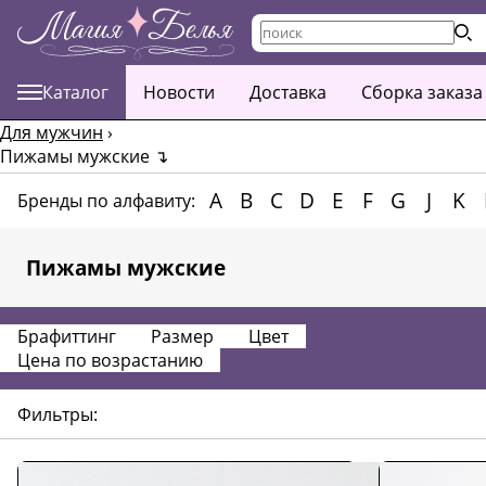
Каталог
Новости
Доставка
Сборка заказа
Для мужчин
›
Пижамы мужские
↴
A
B
C
D
E
F
G
J
K
Бренды по алфавиту:
Пижамы мужские
Брафиттинг
Размер
Цвет
Цена по возрастанию
Фильтры: