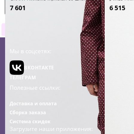
7 601
6 515
1
2
3
4
Мы в соцсетях:
ВКОНТАКТЕ
ТЕЛЕГРАМ
Полезные ссылки:
Доставка и оплата
Сборка заказа
Система скидок
Загрузите наши приложения: