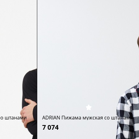
со штанами
ADRIAN Пижама мужская со штанами
7 074