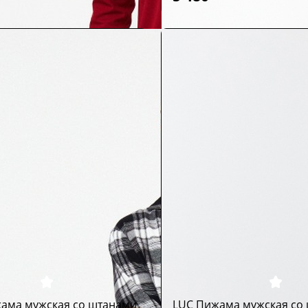
ама мужская со штанами
LUC Пижама мужская со