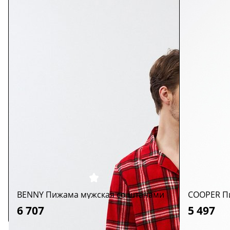
BENNY Пижама мужская со штанами
COOPER П
6 707
5 497