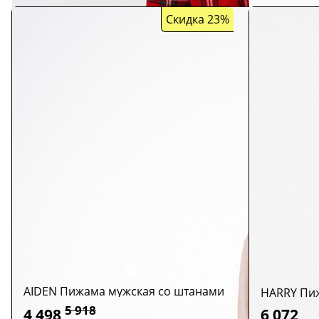
Скидка 23%
AIDEN Пижама мужская со штанами
HARRY Пи
5 918
4 498
6 072