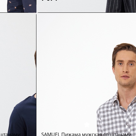
 штанами
SAMUEL Пижама мужская со штанами