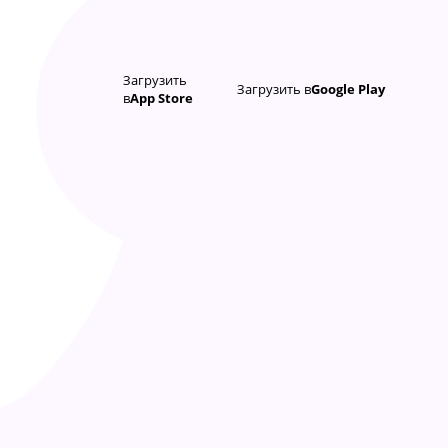
Загрузить
Загрузить в
Google Play
в
App Store