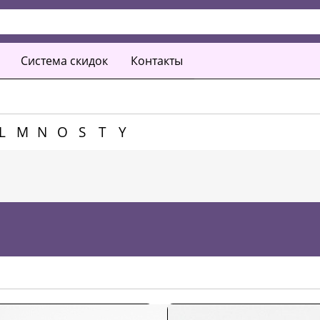
Система скидок
Контакты
L
M
N
O
S
T
Y