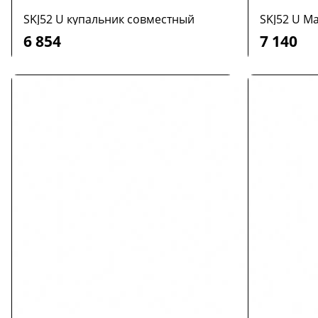
SKJ52 U купальник совместный
SKJ52 U M
6 854
7 140