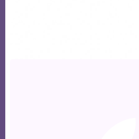
Полезные ссылки:
Доставка и оплата
Сборка заказа
Система скидок
Загрузите наши приложения: