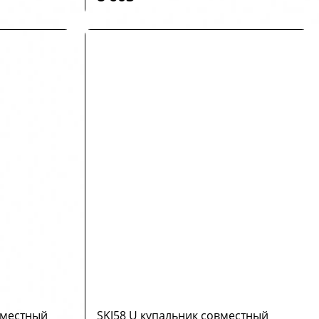
вместный
SKJ58 U купальник совместный