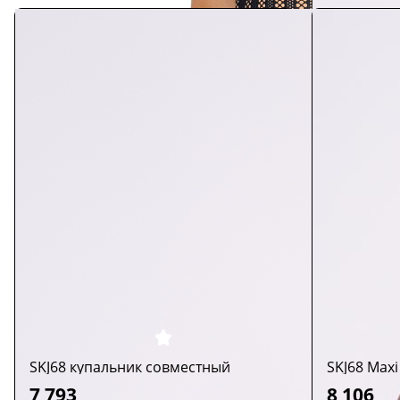
SKJ68 купальник совместный
SKJ68 Max
7 793
8 106