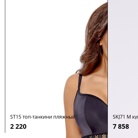
ST15 топ-танкини пляжный
SKJ71 M к
2 220
7 858