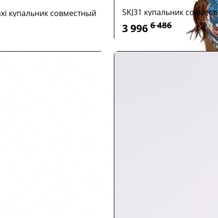
SKJ31 купальник совмес
axi купальник совместный
6 486
3 996