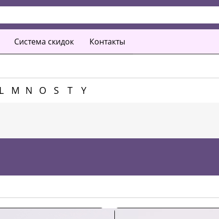
Система скидок
Контакты
L
M
N
O
S
T
Y