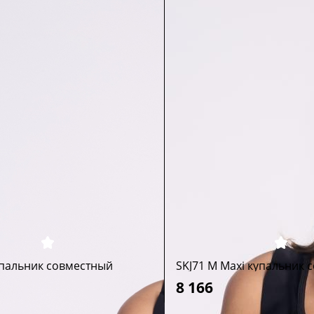
упальник совместный
SKJ71 M Maxi купальник 
8 166