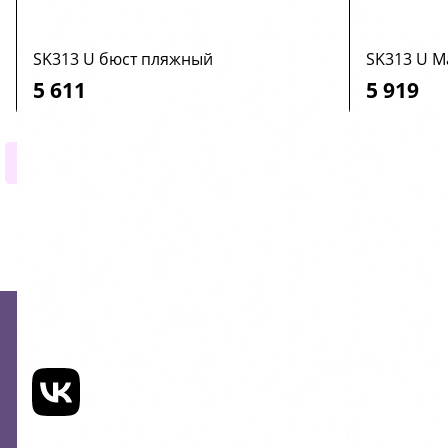
SK313 U бюст пляжный
SK313 U M
5 611
5 919
1
2
3
4
5
6
7
8
9
10
Мы в соцсетях:
ВКОНТАКТЕ
ТЕЛЕГРАМ