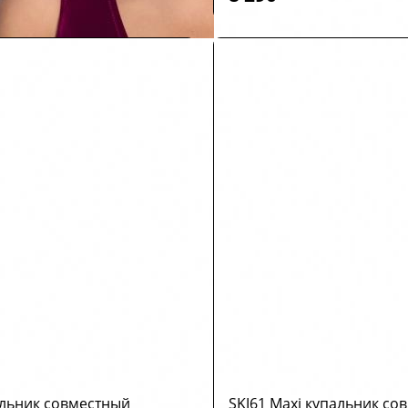
альник совместный
SKJ61 Maxi купальник со