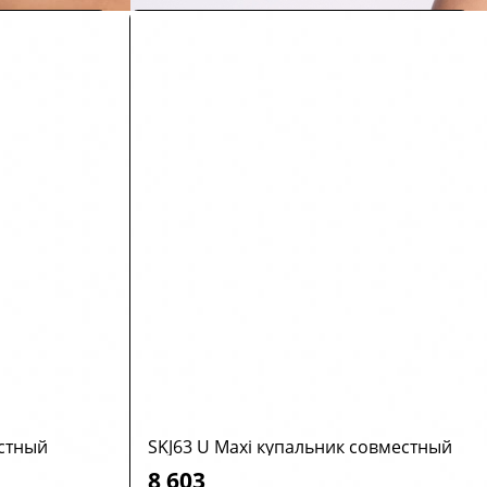
естный
SKJ63 U Maxi купальник совместный
8 603