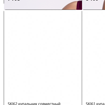
SKJ62 купальник совместный
SKJ61 куп