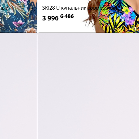
тный
SKJ28 U купальник совместный
6 486
3 996