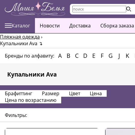
Каталог
Новости
Доставка
Сборка заказа
Пляжная одежда
›
Купальники Ava
↴
A
B
C
D
E
F
G
J
K
Бренды по алфавиту:
Купальники Ava
Брафиттинг
Размер
Цвет
Цена
Цена по возрастанию
Фильтры: