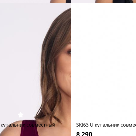
i купальник совместный
SKJ63 U купальник совм
8 290