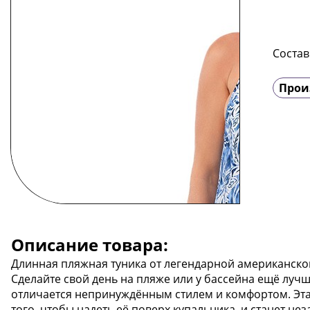
Состав
Прои
Описание товара:
Длинная пляжная туника от легендарной американской
Сделайте свой день на пляже или у бассейна ещё луч
отличается непринуждённым стилем и комфортом. Эта 
того, чтобы надеть её поверх купальника, и станет 