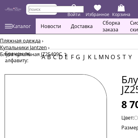
Войти
Избранное
Корзина
Сборка
Си
Каталог
Новости
Доставка
заказа
ск
Пляжная одежда
›
Купальники Jantzen
›
Бренды по
Блуза купальная JZ25409C
↴
A
B
C
D
E
F
G
J
K
L
M
N
O
S
T
Y
алфавиту:
Блу
JZ2
8 7
Цвет:
Размер