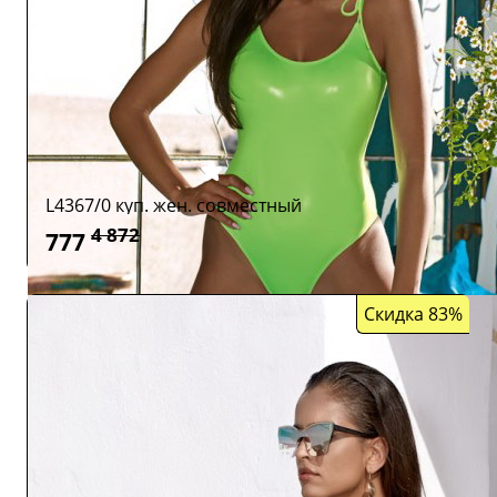
L4367/0 куп. жен. совместный
4 872
777
Скидка 83%