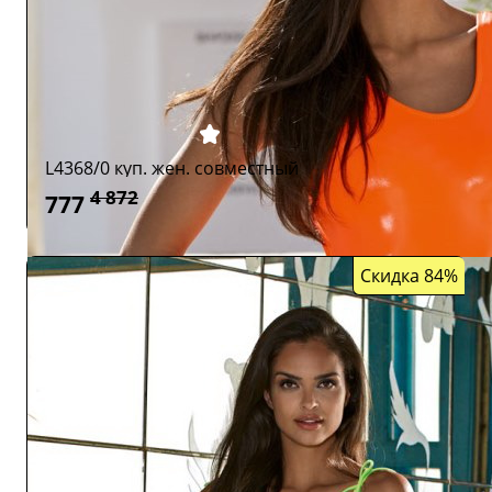
L4368/0 куп. жен. совместный
4 872
777
Скидка 84%