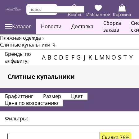
Войти
Избранное
Корзина
Сборка
Си
Каталог
Новости
Доставка
заказа
ск
Пляжная одежда
›
Слитные купальники
↴
Бренды по
A
B
C
D
E
F
G
J
K
L
M
N
O
S
T
Y
алфавиту:
Слитные купальники
Брафиттинг
Размер
Цвет
Цена по возрастанию
Фильтры:
Скидка 76%