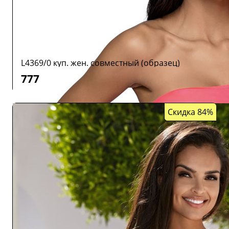
L4369/0 куп. жен. совместный (образец)
777
Скидка 84%