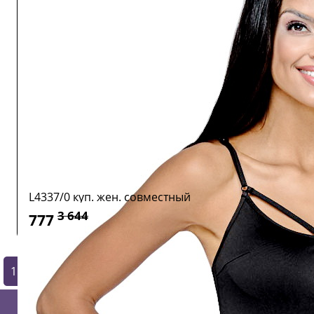
L4337/0 куп. жен. совместный
3 644
777
1
2
3
4
5
6
7
8
9
10
11