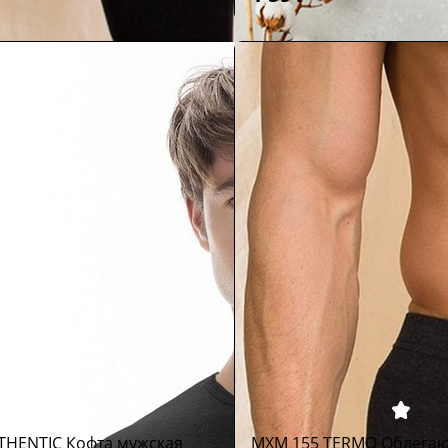
THENTIC Кофта мужская
MXM 155 TERMO Облега