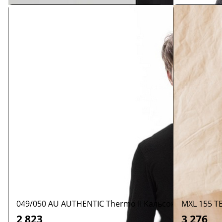
049/050 AU AUTHENTIC Thermo II Кальсоны мужские
MXL 155 T
2 823
3 276