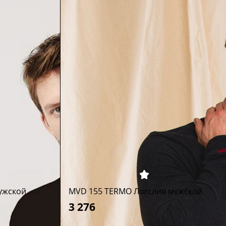
ужской
MVD 155 TERMO Логслив мужской
3 276