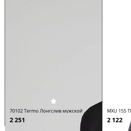
70102 Termo Лонгслив мужской
MXU 155 
2 251
2 122