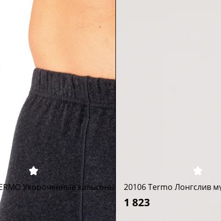
TERMO Укороченные кальсоны мужские
20106 Termo Лонгслив м
1 823