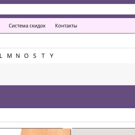
Система скидок
Контакты
L
M
N
O
S
T
Y