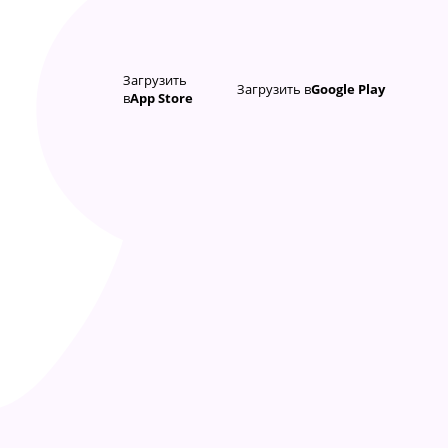
Загрузить
Загрузить в
Google Play
в
App Store