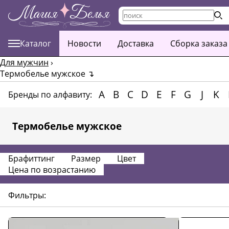
Каталог
Новости
Доставка
Сборка заказа
Для мужчин
›
Термобелье мужское
↴
A
B
C
D
E
F
G
J
K
Бренды по алфавиту:
Термобелье мужское
Брафиттинг
Размер
Цвет
Цена по возрастанию
Фильтры: