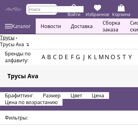
Войти
Избранное
Корзина
Сборка
Си
Каталог
Новости
Доставка
заказа
ск
Трусы
›
Трусы Ava
↴
Бренды по
A
B
C
D
E
F
G
J
K
L
M
N
O
S
T
Y
алфавиту:
Трусы Ava
Брафиттинг
Размер
Цвет
Цена
Цена по возрастанию
Фильтры: