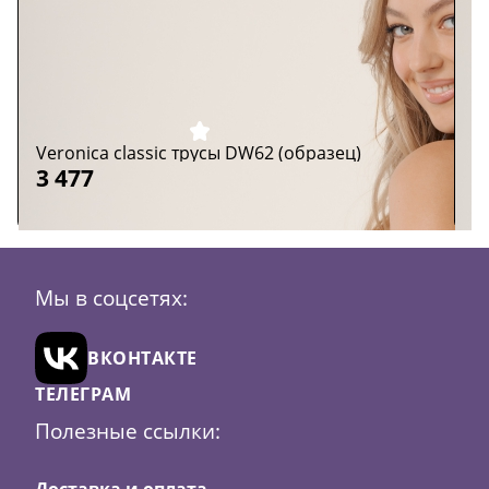
Veronica classic трусы DW62 (образец)
V
3 477
7
Размер:
M
Р
Мы в соцсетях:
Цвет:
тауп
Ц
В
ВКОНТАКТЕ
корзину
ТЕЛЕГРАМ
Полезные ссылки:
Доставка и оплата