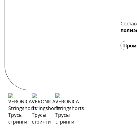
Состав
полиэ
Прои