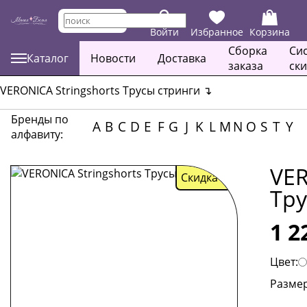
Войти
Избранное
Корзина
Сборка
Си
Каталог
Новости
Доставка
заказа
ск
VERONICA Stringshorts Трусы стринги
↴
Бренды по
A
B
C
D
E
F
G
J
K
L
M
N
O
S
T
Y
алфавиту:
VER
Скидка
36
Тру
1 2
Цвет:
Размер